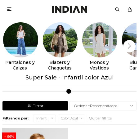

Pantalones y
Blazers y
Monos y
Blus
Calzas
Chaquetas
Vestidos
Cam
Super Sale - Infantil color Azul
Recomendados
Quitar filtros
Filtrando por:
Infantil
Color:
Azul
66