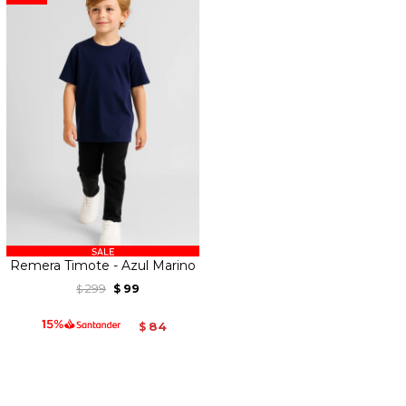
Remera Timote - Azul Marino
299
99
$
$
84
$