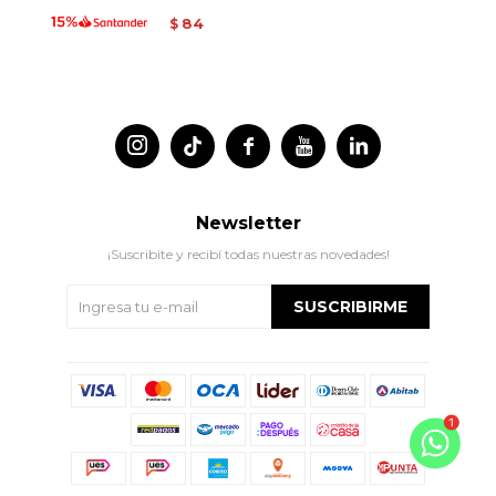
84
$




Newsletter
¡Suscribite y recibí todas nuestras novedades!
SUSCRIBIRME