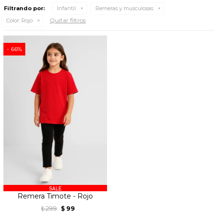
Filtrando por:
Infantil
Remeras y musculosas
Quitar filtros
Color:
Rojo
66
Remera Timote - Rojo
299
99
$
$