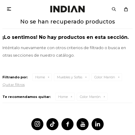

No se han recuperado productos
¡Lo sentimos! No hay productos en esta sección.
Inténtalo nuevamente con otros criterios de filtrado o busca en
otras secciones de nuestro catálogo.
Filtrando por:
Home
Muebles y Sofás
Color:
Marrón
Quitar filtros
Te recomendamos quitar:
Home
Color:
Marrón



