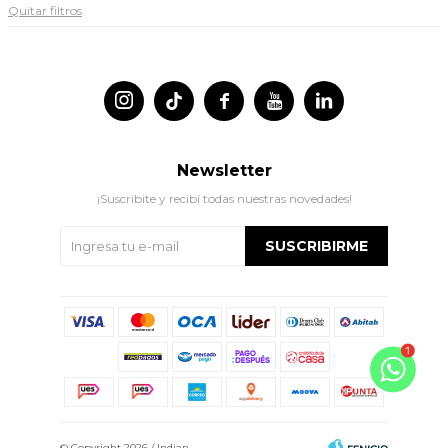
Quitar filtros




Newsletter
¡Suscribite y recibí todas nuestras novedades!
SUSCRIBIRME
© Copyright 2026 / Indian