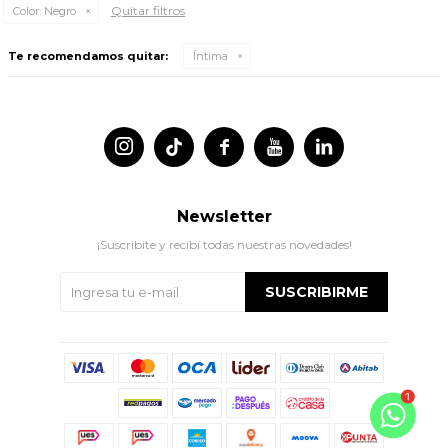
Quitar filtros
Color:
Negro
Te recomendamos quitar:
Íntima




Newsletter
¡Suscribite y recibí todas nuestras novedades!
SUSCRIBIRME