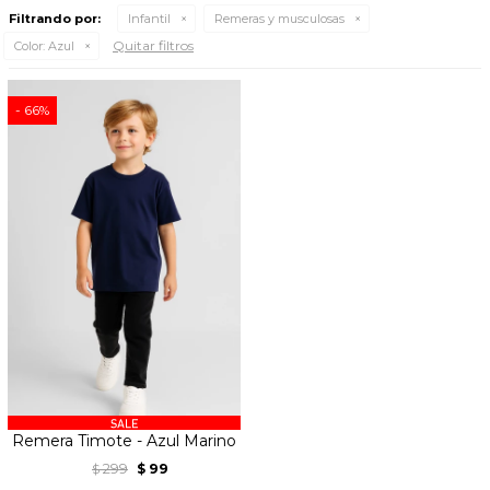
Filtrando por:
Infantil
Remeras y musculosas
Quitar filtros
Color:
Azul
66
Remera Timote - Azul Marino
299
99
$
$