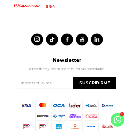
84
$




Newsletter
¡Suscribite y recibí todas nuestras novedades!
SUSCRIBIRME