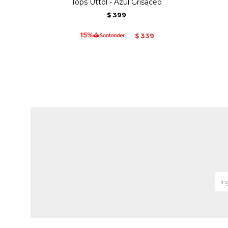
Tops Uttol - Azul Grisaceo
399
$
339
$