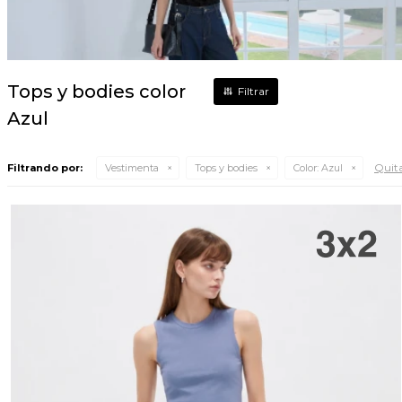
Tops y bodies color
Azul
Quita
Filtrando por:
Vestimenta
Tops y bodies
Color:
Azul