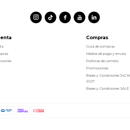




uenta
Compras
ta
Guía de compras
mpras
Medios de pago y envíos
cciones
Políticas de cambio
Promociones
Bases y Condiciones 3x2 
2027
Bases y Condiciones SALE