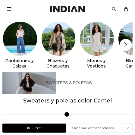

Pantalones y
Blazers y
Monos y
Blus
Calzas
Chaquetas
Vestidos
Cam
Sweaters y poleras color Camel
Recomendados