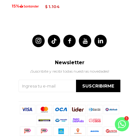
1.104
$




Newsletter
¡Suscribite y recibí todas nuestras novedades!
SUSCRIBIRME