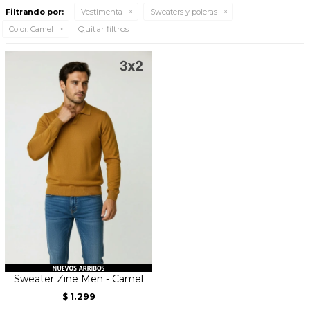
Filtrando por:
Vestimenta
Sweaters y poleras
Quitar filtros
Color:
Camel
Sweater Zine Men - Camel
1.299
$