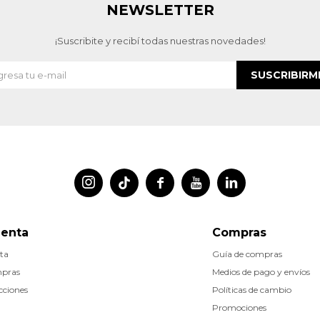
NEWSLETTER
¡Suscribite y recibí todas nuestras novedades!
SUSCRIBIRM




uenta
Compras
ta
Guía de compras
mpras
Medios de pago y envíos
cciones
Políticas de cambio
Promociones