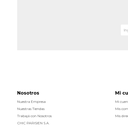
Nosotros
Mi c
Nuestra Empresa
Mi cuen
Nuestras Tiendas
Mis co
Trabajá con Nosotros
Mis dire
CHIC PARISIEN S.A.