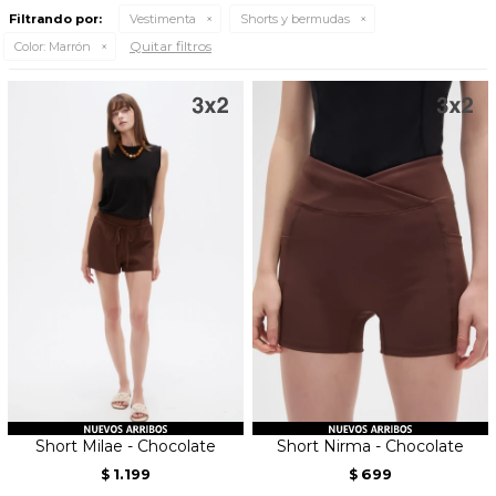
Filtrando por:
Vestimenta
Shorts y bermudas
Quitar filtros
Color:
Marrón
Short Milae - Chocolate
Short Nirma - Chocolate
1.199
699
$
$