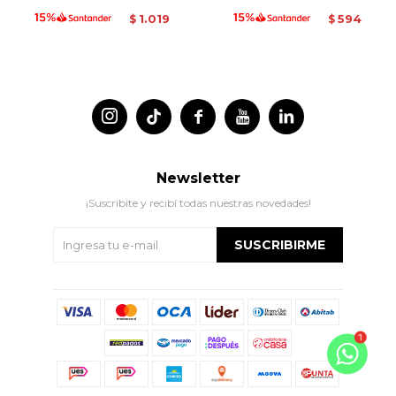
1.019
594
$
$




Newsletter
¡Suscribite y recibí todas nuestras novedades!
SUSCRIBIRME