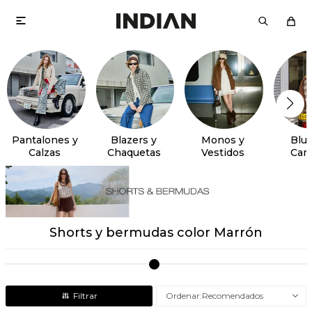

Pantalones y
Blazers y
Monos y
Blus
Calzas
Chaquetas
Vestidos
Cam
Shorts y bermudas color Marrón
Recomendados