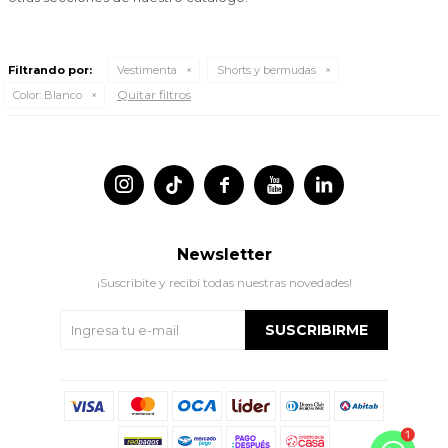
Filtrando por:
Vestimenta
Shorts y bermudas
Quitar filtros
Color:
Blanco




Newsletter
¡Suscribite y recibí todas nuestras novedades!
SUSCRIBIRME