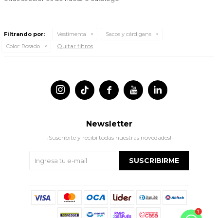
Filtrando por:
Vestimenta
Sacos y cárdigans
Quitar filtros
Color:
Rosado




Newsletter
¡Suscribite y recibí todas nuestras novedades!
SUSCRIBIRME