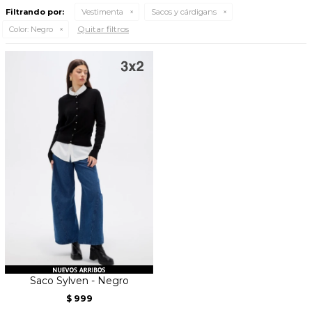
Filtrando por:
Vestimenta
Sacos y cárdigans
Quitar filtros
Color:
Negro
Saco Sylven - Negro
999
$