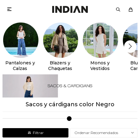

Pantalones y
Blazers y
Monos y
Blus
Calzas
Chaquetas
Vestidos
Cam
Sacos y cárdigans color Negro
Recomendados