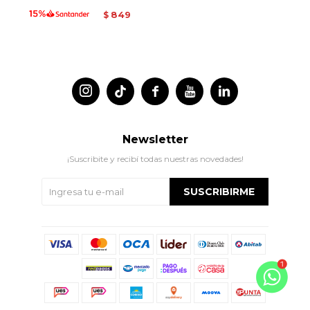
849
$




Newsletter
¡Suscribite y recibí todas nuestras novedades!
SUSCRIBIRME