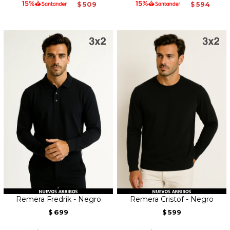
509
594
$
$
Remera Fredrik - Negro
Remera Cristof - Negro
699
599
$
$