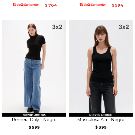
764
594
$
$
Remera Daly - Negro
Musculosa Airi - Negro
599
399
$
$