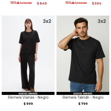
849
594
$
$
Remera Visinas - Negro
Remera Talindri - Negro
999
799
$
$