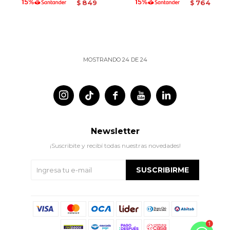
849
764
$
$
MOSTRANDO
24
DE
24




Newsletter
¡Suscribite y recibí todas nuestras novedades!
SUSCRIBIRME