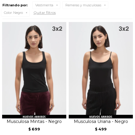
Filtrando por:
Vestimenta
Remeras y musculosas
Quitar filtros
Color:
Negro
Musculosa Mintas - Negro
Musculosa Uriana - Negro
699
499
$
$