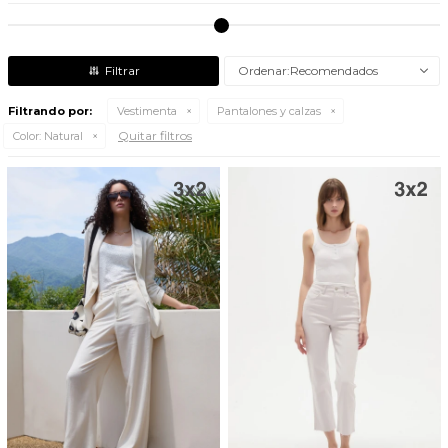
Recomendados
Filtrando por:
Vestimenta
Pantalones y calzas
Quitar filtros
Color:
Natural