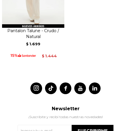
Pantalon Talune - Crudo /
Natural
1.699
$
1.444
$




Newsletter
¡Suscribite y recibí todas nuestras novedades!
SUSCRIBIRME