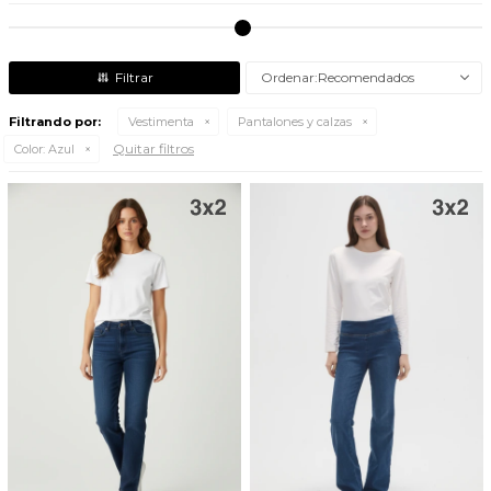
Recomendados
Filtrando por:
Vestimenta
Pantalones y calzas
Quitar filtros
Color:
Azul