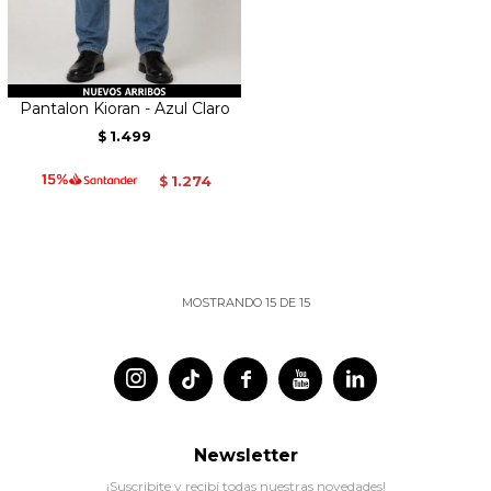
Pantalon Kioran - Azul Claro
1.499
$
1.274
$
MOSTRANDO
15
DE
15




Newsletter
¡Suscribite y recibí todas nuestras novedades!