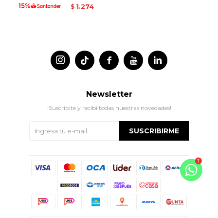
1.274
$




Newsletter
¡Suscribite y recibí todas nuestras novedades!
SUSCRIBIRME