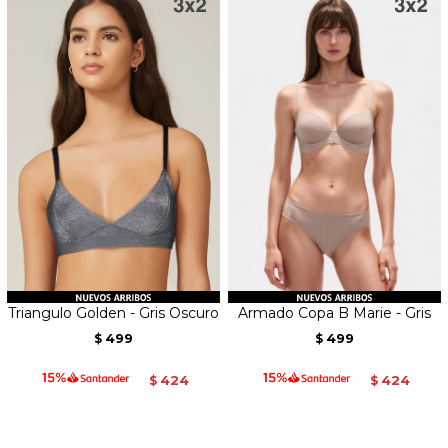
Triangulo Golden - Gris Oscuro
Armado Copa B Marie - Gris
499
499
$
$
424
424
$
$