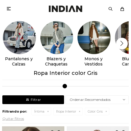

Pantalones y
Blazers y
Monos y
Blus
Calzas
Chaquetas
Vestidos
Cam
Ropa Interior color Gris
Recomendados
Filtrando por:
Íntima
Ropa Interior
Color:
Gris
Quitar filtros