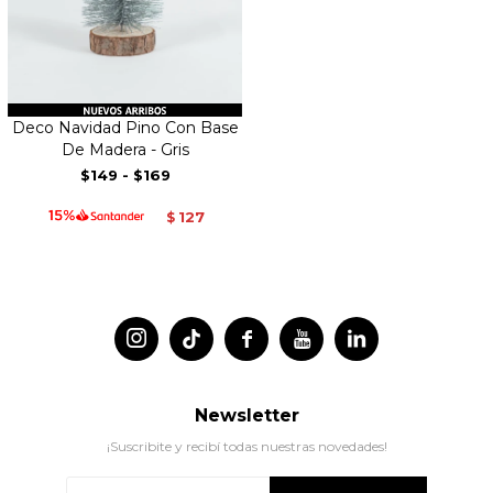
Deco Navidad Pino Con Base
De Madera - Gris
$149
-
$169
127
$




Newsletter
¡Suscribite y recibí todas nuestras novedades!