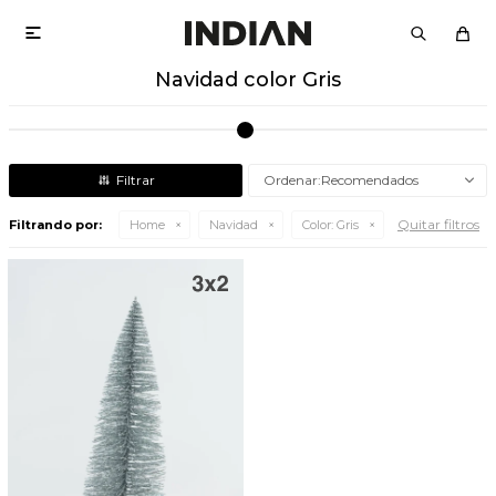

Navidad color Gris
Recomendados
Quitar filtros
Filtrando por:
Home
Navidad
Color:
Gris