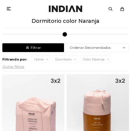

Dormitorio color Naranja
Recomendados
Filtrando por:
Home
Dormitorio
Color:
Naranja
Quitar filtros