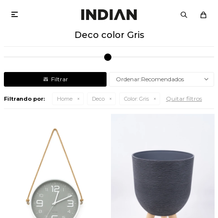

Deco color Gris
Recomendados
Quitar filtros
Filtrando por:
Home
Deco
Color:
Gris