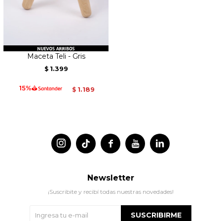
Maceta Teli - Gris
1.399
$
1.189
$




Newsletter
¡Suscribite y recibí todas nuestras novedades!
SUSCRIBIRME