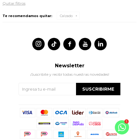
Quitar filtros
Te recomendamos quitar:
Calzado




Newsletter
¡Suscribite y recibí todas nuestras novedades!
SUSCRIBIRME