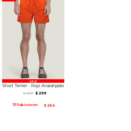
Short Terrier - Rojo Anaranjado
499
299
$
$
254
$