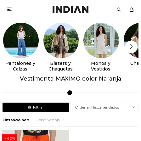

Pantalones y
Blazers y
Monos y
Chal
Calzas
Chaquetas
Vestidos
Vestimenta MAXIMO color Naranja
Recomendados
Filtrando por:
Color:
Naranja
40